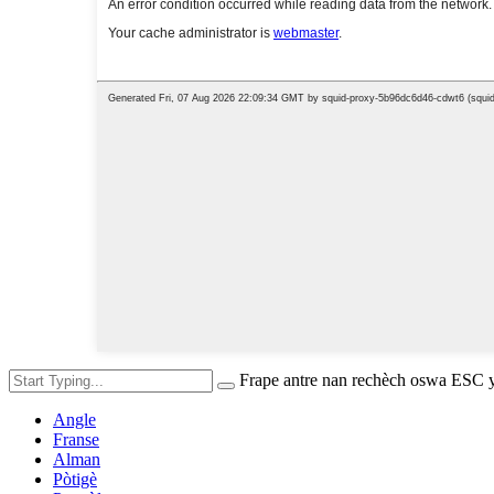
Frape antre nan rechèch oswa ESC 
Angle
Franse
Alman
Pòtigè