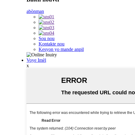
abònman
Sou nou
Kontakte nou
Kesyon yo mande anpil
Voye Imèl
x