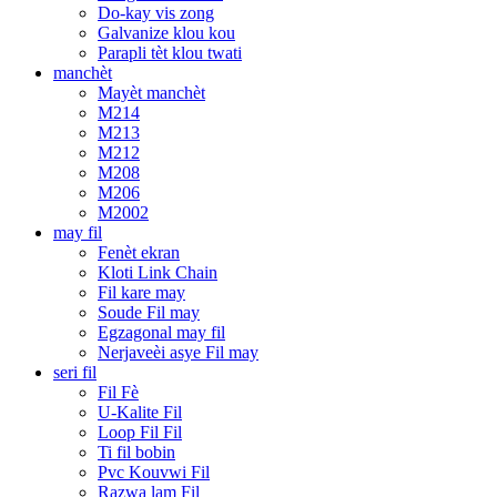
Do-kay vis zong
Galvanize klou kou
Parapli tèt klou twati
manchèt
Mayèt manchèt
M214
M213
M212
M208
M206
M2002
may fil
Fenèt ekran
Kloti Link Chain
Fil kare may
Soude Fil may
Egzagonal may fil
Nerjaveèi asye Fil may
seri fil
Fil Fè
U-Kalite Fil
Loop Fil Fil
Ti fil bobin
Pvc Kouvwi Fil
Razwa lam Fil