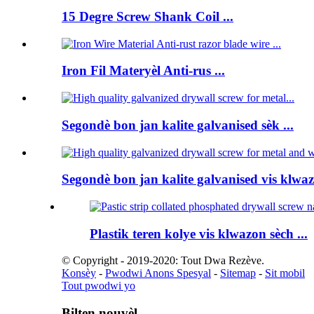
15 Degre Screw Shank Coil ...
Iron Fil Materyèl Anti-rus ...
Segondè bon jan kalite galvanised sèk ...
Segondè bon jan kalite galvanised vis klwaz
Plastik teren kolye vis klwazon sèch ...
© Copyright - 2019-2020: Tout Dwa Rezève.
Konsèy
-
Pwodwi Anons Spesyal
-
Sitemap
-
Sit mobil
Tout pwodwi yo
Bilten nouvèl