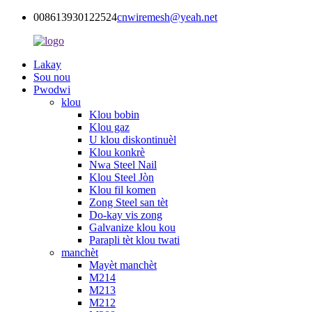
008613930122524
cnwiremesh@yeah.net
Lakay
Sou nou
Pwodwi
klou
Klou bobin
Klou gaz
U klou diskontinuèl
Klou konkrè
Nwa Steel Nail
Klou Steel Jòn
Klou fil komen
Zong Steel san tèt
Do-kay vis zong
Galvanize klou kou
Parapli tèt klou twati
manchèt
Mayèt manchèt
M214
M213
M212