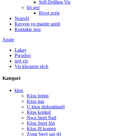
Self-Drilling Vis
lòt seri
Rivet avèg
Nouvèl
Kesyon yo mande anpil
Kontakte nou
Angle
Lakay
Pwodwi
seri vis
Vis klwazon sèch
Kategori
klou
Klou bobin
Klou gaz
U klou diskontinuèl
Klou konkrè
Nwa Steel Nail
Klou Steel Jòn
Klou fil komen
Zong Steel san tèt