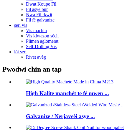
Dwat Koupe Fil
Fil asye pur
Nwa Fil rkwit
Fil fè galvanize
seri vis
Vis machin
Vis klwazon sèch
Plimen aglomerat
Self-Drilling Vis
lòt seri
Rivet avèg
Pwodwi chin an tap
High Kalite manchèt te fè mwen ...
Galvanize / Nerjaveèi asye ...