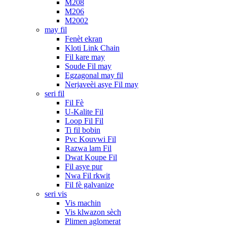
M208
M206
M2002
may fil
Fenèt ekran
Kloti Link Chain
Fil kare may
Soude Fil may
Egzagonal may fil
Nerjaveèi asye Fil may
seri fil
Fil Fè
U-Kalite Fil
Loop Fil Fil
Ti fil bobin
Pvc Kouvwi Fil
Razwa lam Fil
Dwat Koupe Fil
Fil asye pur
Nwa Fil rkwit
Fil fè galvanize
seri vis
Vis machin
Vis klwazon sèch
Plimen aglomerat