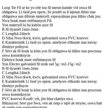
Loop Tie Fil se ke yo rele tou fil menm kantite vòt oswa fil
obligatwa. Li fasil pou opere, Se poutèt sa li lajman itilize nan
obligatwa nan diferan materyèl, espesyalman pou itilize chak jou.
Nwa bouk mare enfòmasyon Fil:
Yon materyèl ki ba kabòn asye fil
B fil dyamèt 1mm-2mm
C Length4-24inch
D Sifas Nwa rkwit, kwiv, galvanised oswa PVC kouvwi
E Karakteristik Li fasil yo opere, amelyore efikasite nan travay
diminye polisyon
F Sèvi ak fil bouk la kòm yon fil obligatwa ki itilize nan procesna
oswa konstriksyon
Elektwo bouk mare enfòmasyon fil
Yon Electro galvanied fil zenk rad 5g / m2-15g / m2
B fil dyamèt 1mm-2mm
C Length4-24inch
D Sifas Nwa rkwit, kwiv, galvanised oswa PVC kouvwi
E Karakteristik Li fasil yo opere, amelyore efikasite nan travay
diminye polisyon
F Sèvi ak fil bouk la kòm yon fil obligatwa ki itilize nan procesna
oswa konstriksyon
PVC kouvwi Koulè: vèt, jòn blan elatriye nwa
Itilizasyon: Sere pye bwa, ven ak ranp o sipò ak treyise, oswa bati
ak rantre nan supporttructures,