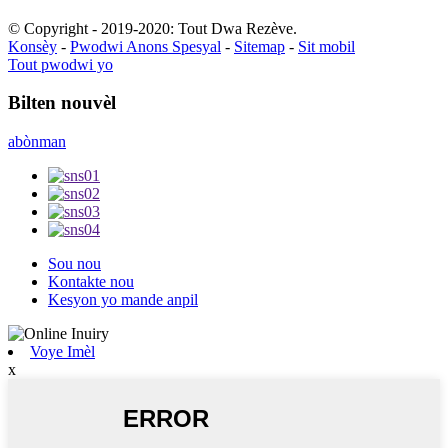
© Copyright - 2019-2020: Tout Dwa Rezève.
Konsèy
-
Pwodwi Anons Spesyal
-
Sitemap
-
Sit mobil
Tout pwodwi yo
Bilten nouvèl
abònman
Sou nou
Kontakte nou
Kesyon yo mande anpil
Voye Imèl
x