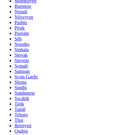
Mongolyen
Burmese
Nepali
Nòvejyen
Pashto
Pèsik
Punjabi
Sèb
Sesotho
Sinhala
Slovak
Sloveni
Somali
Samoan
Scots Gaelic
Shona
Sindhi
Sundanese
Swahili
Tajik
Tamil
Telugu
Thai
Ikrenyen
Oudou