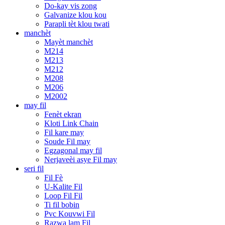
Do-kay vis zong
Galvanize klou kou
Parapli tèt klou twati
manchèt
Mayèt manchèt
M214
M213
M212
M208
M206
M2002
may fil
Fenèt ekran
Kloti Link Chain
Fil kare may
Soude Fil may
Egzagonal may fil
Nerjaveèi asye Fil may
seri fil
Fil Fè
U-Kalite Fil
Loop Fil Fil
Ti fil bobin
Pvc Kouvwi Fil
Razwa lam Fil