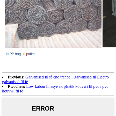
Previous:
Galvanised fil fè cho tranpe l 'galvanised fil Electro
galvanised fil fè
Pwochen:
Low kabòn fil asye ak plastik kouvwi fil pvc / pvc
kouvwi fil fè