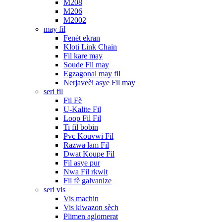
M208
M206
M2002
may fil
Fenèt ekran
Kloti Link Chain
Fil kare may
Soude Fil may
Egzagonal may fil
Nerjaveèi asye Fil may
seri fil
Fil Fè
U-Kalite Fil
Loop Fil Fil
Ti fil bobin
Pvc Kouvwi Fil
Razwa lam Fil
Dwat Koupe Fil
Fil asye pur
Nwa Fil rkwit
Fil fè galvanize
seri vis
Vis machin
Vis klwazon sèch
Plimen aglomerat