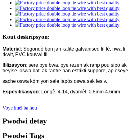
Kout deskripsyon:
Materia
l: Segondè bon jan kalite galvanised fil fè, nwa fil
rkwit, PVC kouvwi fil
Itilizasyon
: sere pye bwa, pye rezen ak ranp pou sipò ak
treyise, oswa bati ak rantre nan estrikti suppore, ap eseye
sache oswa kòm yon sele lapòs oswa sak lesiv.
Espesifikasyon
: Longè: 4-14, dyamèt: 0.8mm-4.6mm
Voye imèl ba nou
Pwodwi detay
Pwodwi Tags