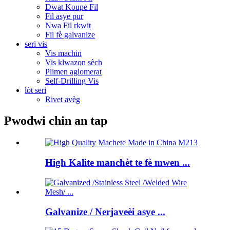
Dwat Koupe Fil
Fil asye pur
Nwa Fil rkwit
Fil fè galvanize
seri vis
Vis machin
Vis klwazon sèch
Plimen aglomerat
Self-Drilling Vis
lòt seri
Rivet avèg
Pwodwi chin an tap
High Kalite manchèt te fè mwen ...
Galvanize / Nerjaveèi asye ...