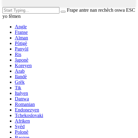
Frape antre nan rechèch oswa ESC
yo fèmen
Angle
Franse
Alman
Pòtigè
Panyòl
Ris
Japonè
Koreyen
Arab
Ilandè
Grèk
Tik
Italyen
Danwa
Romanian
Endonezyen
Tchekoslovaki
Afriken
Syèd
Polonè
Basque