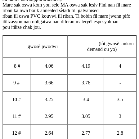
Mare sak oswa kòm yon sele MA oswa sak lesiv.Fini nan fil mare
riban ka nwa bouk annealed sètadi fil. galvanised
riban fil oswa PVC kouvwi fil riban. Ti bobin fil mare jwenn pifò
itilizasyon nan obligatwa nan diferan materyèl espesyalman
pou itilize chak jou.
(lòt gwosè tankou
gwosè pwodwi
demand ou yo)
8 #
4.06
4.19
4
9 #
3.66
3.76
-
10 #
3.25
3.4
3.5
11 #
2.95
3.05
3
12 #
2.64
2.77
2.8