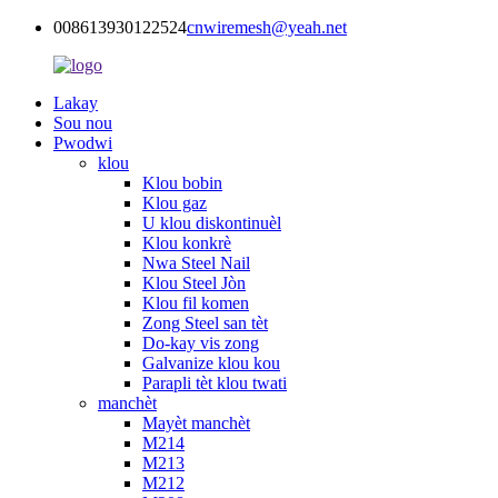
008613930122524
cnwiremesh@yeah.net
Lakay
Sou nou
Pwodwi
klou
Klou bobin
Klou gaz
U klou diskontinuèl
Klou konkrè
Nwa Steel Nail
Klou Steel Jòn
Klou fil komen
Zong Steel san tèt
Do-kay vis zong
Galvanize klou kou
Parapli tèt klou twati
manchèt
Mayèt manchèt
M214
M213
M212