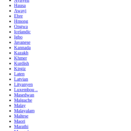
Ayisyen
Hausa
Awayi
Ebre
Hmong
Ongwa
Icelandic
Igbo
Javanese
Kannada
Kazakh
Khmer
Kurdish
Kirgiz
Laten
Latvian
Lityanyen
Luxembou ..
Masedwan
Malgache
Malay
Malayalam
Maltese
Maori
Marathi