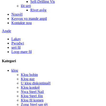
Self-Drilling Vis
lòt seri
Rivet avèg
Nouvèl
Kesyon yo mande anpil
Kontakte nou
Angle
Lakay
Pwodwi
seri fil
Loop mare fil
Kategori
klou
Klou bobin
Klou gaz
U klou diskontinuèl
Klou konkrè
Nwa Steel Nail
Klou Steel Jòn
Klou fil komen
Zong Steel san tèt