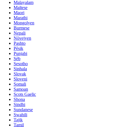
Malayalam
Maltese
Maori
Marathi
Mongolyen
Burmese
Nepali
Nòvejyen
Pashto
Pèsik
Punjabi
Sèb
Sesotho
Sinhala
Slovak
Sloveni
Somali
Samoan
Scots Gaelic
Shona
Sindhi
Sundanese
Swahili
Tajik
Tamil