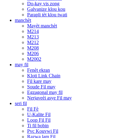
Do-kay vis zong
Galvanize klou kou
Parapli tèt klou twati
manchèt
Mayèt manchèt
M214
M213
M212
M208
M206
M2002
may fil
Fenèt ekran
Kloti Link Chain
Fil kare may
Soude Fil may
Egzagonal may fil
Nerjaveèi asye Fil may
seri fil
Fil Fè
U-Kalite Fil
Loop Fil Fil
Ti fil bobin
Pvc Kouvwi Fil
Razwa lam Fil