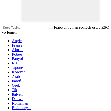
Frape antre nan rechèch oswa ESC
yo fèmen
Angle
Franse
Alman
Pòtigè
Panyòl
Ris
Japonè
Koreyen
Arab
Ilandè
Grèk
Tik
Italyen
Danwa
Romanian
Endonezyen