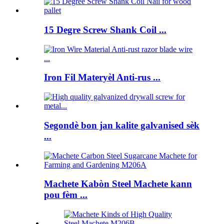
15 Degre Screw Shank Coil ...
Iron Fil Materyèl Anti-rus ...
Segondè bon jan kalite galvanised sèk
...
Machete Kabòn Steel Machete kann
pou fèm ...