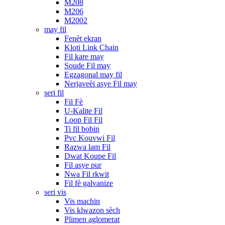
M208
M206
M2002
may fil
Fenèt ekran
Kloti Link Chain
Fil kare may
Soude Fil may
Egzagonal may fil
Nerjaveèi asye Fil may
seri fil
Fil Fè
U-Kalite Fil
Loop Fil Fil
Ti fil bobin
Pvc Kouvwi Fil
Razwa lam Fil
Dwat Koupe Fil
Fil asye pur
Nwa Fil rkwit
Fil fè galvanize
seri vis
Vis machin
Vis klwazon sèch
Plimen aglomerat