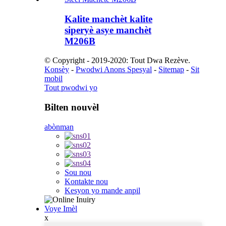
Kalite manchèt kalite
siperyè asye manchèt
M206B
© Copyright - 2019-2020: Tout Dwa Rezève.
Konsèy
-
Pwodwi Anons Spesyal
-
Sitemap
-
Sit
mobil
Tout pwodwi yo
Bilten nouvèl
abònman
Sou nou
Kontakte nou
Kesyon yo mande anpil
Voye Imèl
x