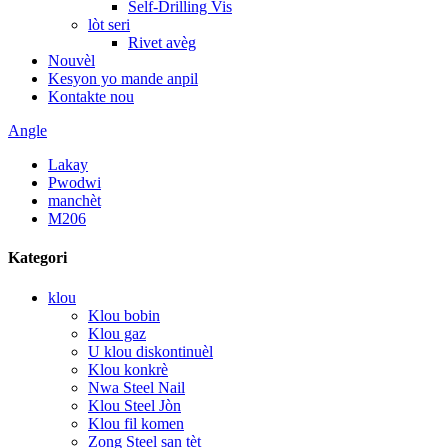
Self-Drilling Vis
lòt seri
Rivet avèg
Nouvèl
Kesyon yo mande anpil
Kontakte nou
Angle
Lakay
Pwodwi
manchèt
M206
Kategori
klou
Klou bobin
Klou gaz
U klou diskontinuèl
Klou konkrè
Nwa Steel Nail
Klou Steel Jòn
Klou fil komen
Zong Steel san tèt