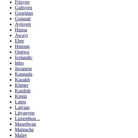
Frizyen
Galisyen
Georgian
Gujarati
Ayisyen
Hausa
Awayi
Ebre
Hmong
Ongwa
Icelandic
Igbo
Javanese
Kannada
Kazakh
Khmer
Kurdish
Kirgiz
Laten
Latvian
Lityanyen
Luxembou ..
Masedwan
Malgache
Malay