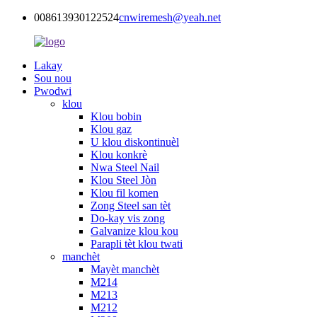
008613930122524
cnwiremesh@yeah.net
Lakay
Sou nou
Pwodwi
klou
Klou bobin
Klou gaz
U klou diskontinuèl
Klou konkrè
Nwa Steel Nail
Klou Steel Jòn
Klou fil komen
Zong Steel san tèt
Do-kay vis zong
Galvanize klou kou
Parapli tèt klou twati
manchèt
Mayèt manchèt
M214
M213
M212