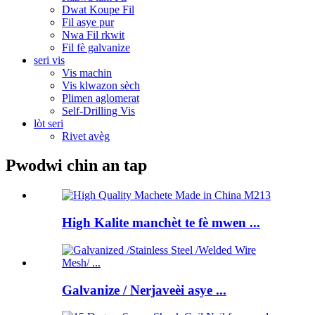
Dwat Koupe Fil
Fil asye pur
Nwa Fil rkwit
Fil fè galvanize
seri vis
Vis machin
Vis klwazon sèch
Plimen aglomerat
Self-Drilling Vis
lòt seri
Rivet avèg
Pwodwi chin an tap
High Kalite manchèt te fè mwen ...
Galvanize / Nerjaveèi asye ...