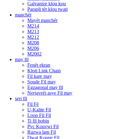
Galvanize klou kou
Parapli tèt klou twati
manchèt
Mayèt manchèt
M214
M213
M212
M208
M206
M2002
may fil
Fenèt ekran
Kloti Link Chain
Fil kare may
Soude Fil may
Egzagonal may fil
Nerjaveèi asye Fil may
seri fil
Fil Fè
U-Kalite Fil
Loop Fil Fil
Ti fil bobin
Pvc Kouvwi Fil
Razwa lam Fil
Dwat Koupe Fil