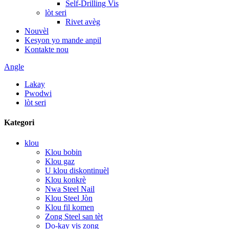
Self-Drilling Vis
lòt seri
Rivet avèg
Nouvèl
Kesyon yo mande anpil
Kontakte nou
Angle
Lakay
Pwodwi
lòt seri
Kategori
klou
Klou bobin
Klou gaz
U klou diskontinuèl
Klou konkrè
Nwa Steel Nail
Klou Steel Jòn
Klou fil komen
Zong Steel san tèt
Do-kay vis zong