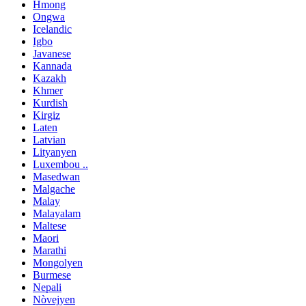
Hmong
Ongwa
Icelandic
Igbo
Javanese
Kannada
Kazakh
Khmer
Kurdish
Kirgiz
Laten
Latvian
Lityanyen
Luxembou ..
Masedwan
Malgache
Malay
Malayalam
Maltese
Maori
Marathi
Mongolyen
Burmese
Nepali
Nòvejyen