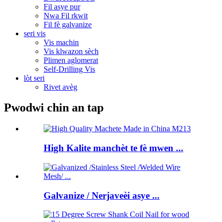
Fil asye pur
Nwa Fil rkwit
Fil fè galvanize
seri vis
Vis machin
Vis klwazon sèch
Plimen aglomerat
Self-Drilling Vis
lòt seri
Rivet avèg
Pwodwi chin an tap
High Kalite manchèt te fè mwen ...
Galvanize / Nerjaveèi asye ...