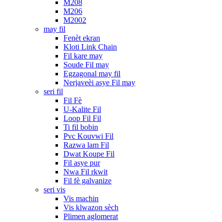
M208
M206
M2002
may fil
Fenèt ekran
Kloti Link Chain
Fil kare may
Soude Fil may
Egzagonal may fil
Nerjaveèi asye Fil may
seri fil
Fil Fè
U-Kalite Fil
Loop Fil Fil
Ti fil bobin
Pvc Kouvwi Fil
Razwa lam Fil
Dwat Koupe Fil
Fil asye pur
Nwa Fil rkwit
Fil fè galvanize
seri vis
Vis machin
Vis klwazon sèch
Plimen aglomerat