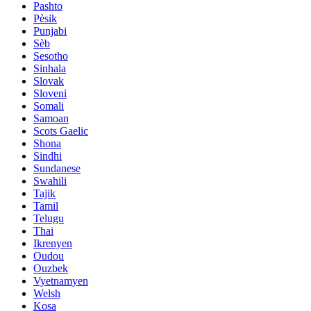
Pashto
Pèsik
Punjabi
Sèb
Sesotho
Sinhala
Slovak
Sloveni
Somali
Samoan
Scots Gaelic
Shona
Sindhi
Sundanese
Swahili
Tajik
Tamil
Telugu
Thai
Ikrenyen
Oudou
Ouzbek
Vyetnamyen
Welsh
Kosa