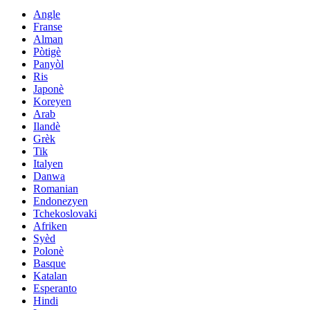
Angle
Franse
Alman
Pòtigè
Panyòl
Ris
Japonè
Koreyen
Arab
Ilandè
Grèk
Tik
Italyen
Danwa
Romanian
Endonezyen
Tchekoslovaki
Afriken
Syèd
Polonè
Basque
Katalan
Esperanto
Hindi