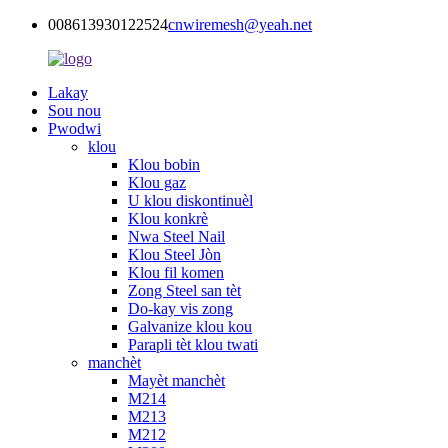
008613930122524
cnwiremesh@yeah.net
Lakay
Sou nou
Pwodwi
klou
Klou bobin
Klou gaz
U klou diskontinuèl
Klou konkrè
Nwa Steel Nail
Klou Steel Jòn
Klou fil komen
Zong Steel san tèt
Do-kay vis zong
Galvanize klou kou
Parapli tèt klou twati
manchèt
Mayèt manchèt
M214
M213
M212