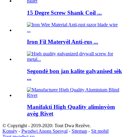
15 Degre Screw Shank Coil ...
Iron Fil Materyèl Anti-rus ...
Segondè bon jan kalite galvanised sèk
...
Manifakti High Quality aliminyòm
avèg Rivet
© Copyright - 2019-2020: Tout Dwa Rezève.
Konsèy
-
Pwodwi Anons Spesyal
-
Sitemap
-
Sit mobil
Tout pwodwi yo