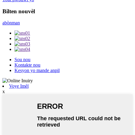
Bilten nouvèl
abònman
Sou nou
Kontakte nou
Kesyon yo mande anpil
Voye Imèl
x