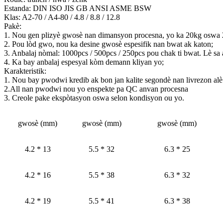
Estanda: DIN ISO JIS GB ANSI ASME BSW
Klas: A2-70 / A4-80 / 4.8 / 8.8 / 12.8
Pakè:
1. Nou gen plizyè gwosè nan dimansyon procesna, yo ka 20kg oswa 
2. Pou lòd gwo, nou ka desine gwosè espesifik nan bwat ak katon;
3. Anbalaj nòmal: 1000pcs / 500pcs / 250pcs pou chak ti bwat. Lè sa a
4. Ka bay anbalaj espesyal kòm demann kliyan yo;
Karakteristik:
1. Nou bay pwodwi kredib ak bon jan kalite segondè nan livrezon alè
2.All nan pwodwi nou yo enspekte pa QC anvan procesna
3. Creole pake ekspòtasyon oswa selon kondisyon ou yo.
gwosè (mm)
gwosè (mm)
gwosè (mm)
4.2 * 13
5.5 * 32
6.3 * 25
4.2 * 16
5.5 * 38
6.3 * 32
4.2 * 19
5.5 * 41
6.3 * 38