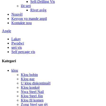
Self-Drilling Vis
lòt seri
Rivet avèg
Nouvèl
Kesyon yo mande anpil
Kontakte nou
Angle
Lakay
Pwodwi
seri vis
Self perçage vis
Kategori
klou
Klou bobin
Klou gaz
U klou diskontinuèl
Klou konkrè
Nwa Steel Nail
Klou Steel Jòn
Klou fil komen
Zong Steel san tèt