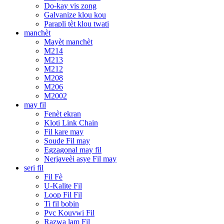
Do-kay vis zong
Galvanize klou kou
Parapli tèt klou twati
manchèt
Mayèt manchèt
M214
M213
M212
M208
M206
M2002
may fil
Fenèt ekran
Kloti Link Chain
Fil kare may
Soude Fil may
Egzagonal may fil
Nerjaveèi asye Fil may
seri fil
Fil Fè
U-Kalite Fil
Loop Fil Fil
Ti fil bobin
Pvc Kouvwi Fil
Razwa lam Fil