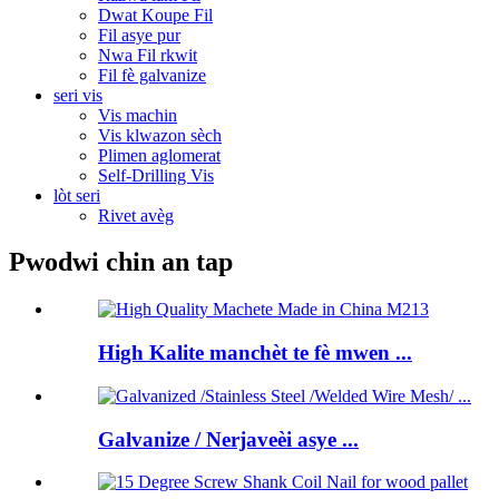
Dwat Koupe Fil
Fil asye pur
Nwa Fil rkwit
Fil fè galvanize
seri vis
Vis machin
Vis klwazon sèch
Plimen aglomerat
Self-Drilling Vis
lòt seri
Rivet avèg
Pwodwi chin an tap
High Kalite manchèt te fè mwen ...
Galvanize / Nerjaveèi asye ...