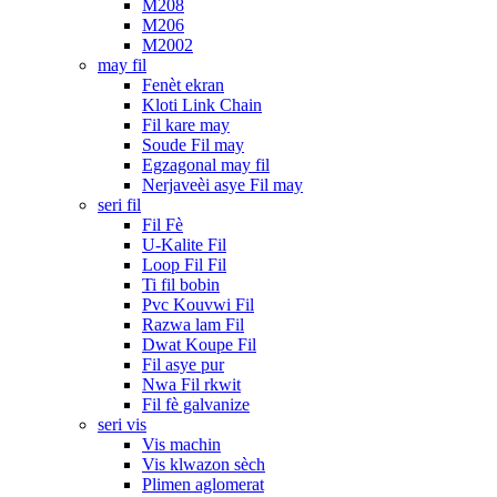
M208
M206
M2002
may fil
Fenèt ekran
Kloti Link Chain
Fil kare may
Soude Fil may
Egzagonal may fil
Nerjaveèi asye Fil may
seri fil
Fil Fè
U-Kalite Fil
Loop Fil Fil
Ti fil bobin
Pvc Kouvwi Fil
Razwa lam Fil
Dwat Koupe Fil
Fil asye pur
Nwa Fil rkwit
Fil fè galvanize
seri vis
Vis machin
Vis klwazon sèch
Plimen aglomerat