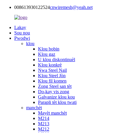
008613930122524
cnwiremesh@yeah.net
Lakay
Sou nou
Pwodwi
klou
Klou bobin
Klou gaz
U klou diskontinuèl
Klou konkrè
Nwa Steel Nail
Klou Steel Jòn
Klou fil komen
Zong Steel san tèt
Do-kay vis zong
Galvanize klou kou
Parapli tèt klou twati
manchèt
Mayèt manchèt
M214
M213
M212