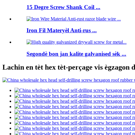
15 Degre Screw Shank Coil ...
Iron Fil Materyèl Anti-rus ...
Segondè bon jan kalite galvanised sèk ...
Lachin en tèt hex tèt-perçage vis ègzagon 