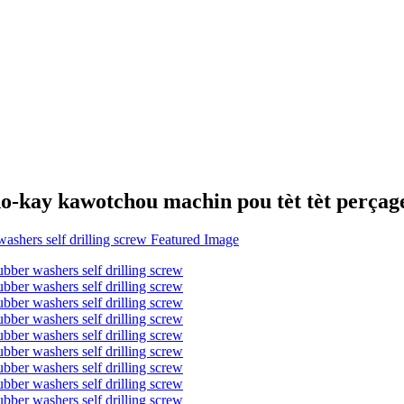
do-kay kawotchou machin pou tèt tèt perçage