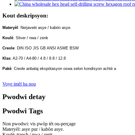
Kout deskripsyon:
Materyèl
: Nerjaveèi asye / kabòn asye.
Koulè
: Sliver / nwa / zenk
Creole
: DIN ISO JIS GB ANSI ASME BSW
Klas
: A2-70 / A4-80 / 4.8 / 8.8 / 12.8
Pakè
: Creole anbalaj ekspòtasyon oswa selon kondisyon achtè a
Voye imèl ba nou
Pwodwi detay
Pwodwi Tags
Non pwodwi: vis pwòp tèt ou-perçage
Materyèl: asye pur / kabòn asye.
Koulè: tranch / nwa / zenk